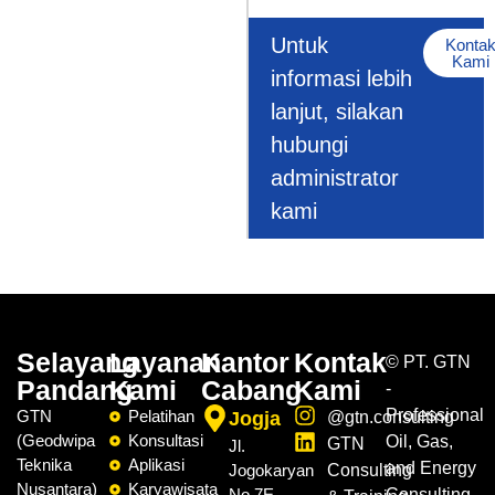
Untuk
Konta
Kami
informasi lebih
lanjut, silakan
hubungi
administrator
kami
Selayang
Layanan
Kantor
Kontak
©
PT. GTN
Pandang
Kami
Cabang
Kami
-
Professional
GTN
Pelatihan
Jogja
@gtn.consulting
(Geodwipa
Konsultasi
Oil, Gas,
GTN
Jl.
Teknika
Aplikasi
and Energy
Jogokaryan
Consulting
Nusantara)
Karyawisata
No.7E,
Consulting