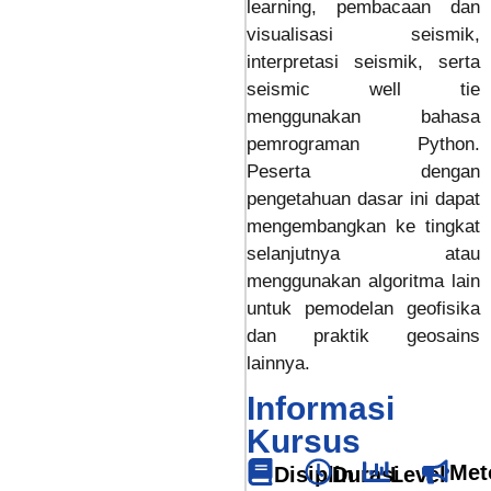
learning, pembacaan dan
visualisasi seismik,
interpretasi seismik, serta
seismic well tie
menggunakan bahasa
pemrograman Python.
Peserta dengan
pengetahuan dasar ini dapat
mengembangkan ke tingkat
selanjutnya atau
menggunakan algoritma lain
untuk pemodelan geofisika
dan praktik geosains
lainnya.
Informasi
Kursus
Met
Disiplin
Durasi
Level