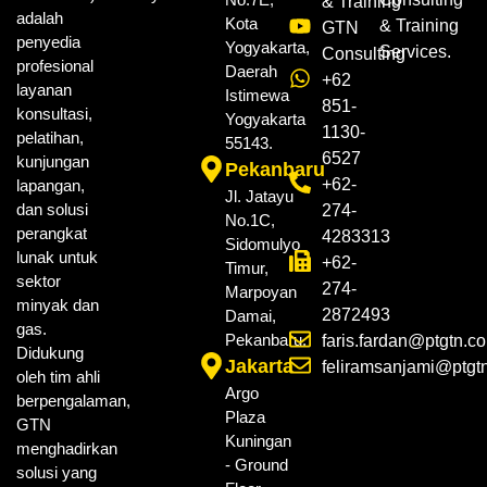
& Training
adalah
Kota
& Training
GTN
penyedia
Yogyakarta,
Services.
Consulting
profesional
Daerah
+62
layanan
Istimewa
851-
konsultasi,
Yogyakarta
1130-
pelatihan,
55143.
6527
kunjungan
Pekanbaru
+62-
lapangan,
Jl. Jatayu
dan solusi
274-
No.1C,
perangkat
4283313
Sidomulyo
lunak untuk
+62-
Timur,
sektor
274-
Marpoyan
minyak dan
2872493
Damai,
gas.
Pekanbaru.
faris.fardan@ptgtn.c
Didukung
Jakarta
feliramsanjami@ptgt
oleh tim ahli
Argo
berpengalaman,
Plaza
GTN
Kuningan
menghadirkan
- Ground
solusi yang