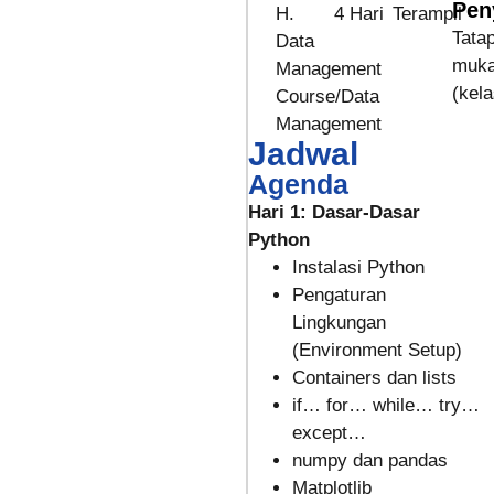
Pen
H.
4 Hari
Terampil
Tata
Data
muk
Management
(kela
Course/Data
Management
Jadwal
Agenda
Hari 1: Dasar-Dasar
Python
Instalasi Python
Pengaturan
Lingkungan
(Environment Setup)
Containers dan lists
if… for… while… try…
except…
numpy dan pandas
Matplotlib