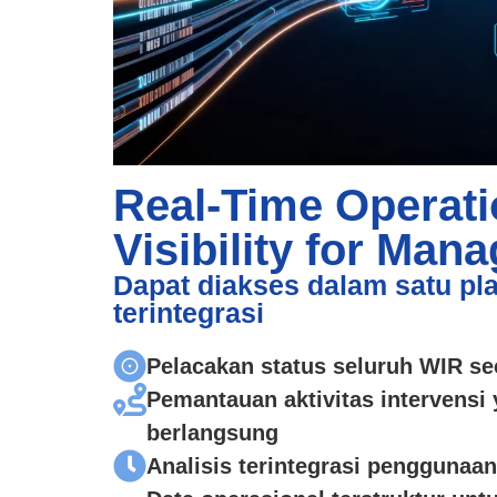
Real-Time Operati
Visibility for Man
Dapat diakses dalam satu pl
terintegrasi
Pelacakan status seluruh WIR se
Pemantauan aktivitas intervensi
berlangsung
Analisis terintegrasi penggunaa