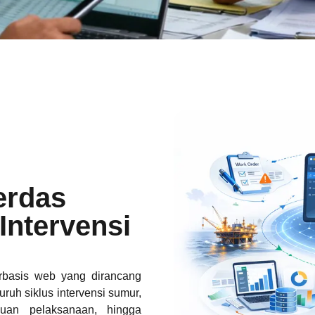
 well intervention Anda
la spreadsheet,
 proses persetujuan
erdas
us pada optimalisasi
Intervensi
erbasis web yang dirancang
ruh siklus intervensi sumur,
auan pelaksanaan, hingga