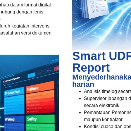
hap dalam format digital
terhubung dengan jenis
)
uruh kegiatan intervensi
masalahan versi dokumen
Smart UDR:
Report
Menyederhanakan
harian
Analisis timelog secar
Supervisor lapangan d
secara elektronik
Pemantauan Personnel
maupun kontraktor
Kondisi cuaca dan obs