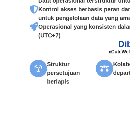
Data operasional terstruktur untu
Kontrol akses berbasis peran da
untuk pengelolaan data yang am
Operasional yang konsisten dal
(UTC+7)
Di
xCuteWel
Struktur
Kolabo
persetujuan
depar
berlapis