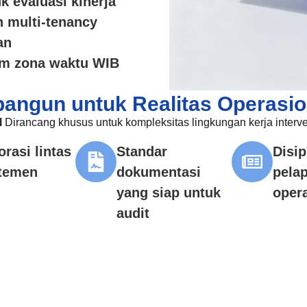
k evaluasi kinerja
n multi-tenancy
an
am zona waktu WIB
bangun untuk Realitas Operasio
l
Dirancang khusus untuk kompleksitas lingkungan kerja interv
rasi lintas
Standar
Disip
temen
dokumentasi
pela
yang siap untuk
oper
audit