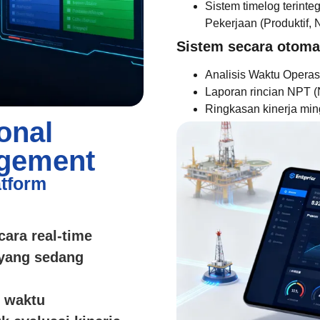
Sistem timelog terinte
Pekerjaan (Produktif
Sistem secara otoma
Analisis Waktu Operas
Laporan rincian NPT (
Ringkasan kinerja mi
onal
agement
atform
cara real-time
 yang sedang
n waktu