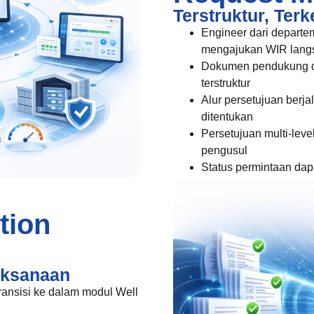
Terstruktur, Terk
Engineer dari departem
mengajukan WIR langs
Dokumen pendukung di
terstruktur
Alur persetujuan berja
ditentukan
Persetujuan multi-leve
pengusul
Status permintaan dapa
tion
aksanaan
transisi ke dalam modul Well