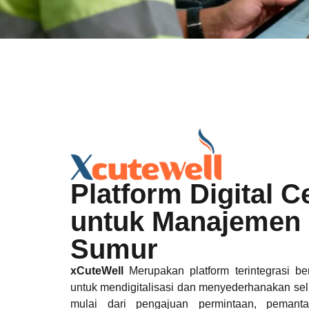
Apakah para engineer
masih harus mengelo
rangkaian email, dan
Platform Digital C
manual, alih-alih fok
untuk Manajemen 
operasi?
Sumur
xCuteWell
Merupakan platform terintegrasi b
untuk mendigitalisasi dan menyederhanakan selu
mulai dari pengajuan permintaan, pemant