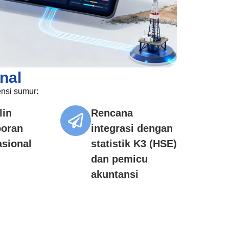
nal
ensi sumur:
lin
Rencana
poran
integrasi dengan
asional
statistik K3 (HSE)
dan pemicu
akuntansi