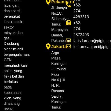
Pekanbaru
+62-
lapangan,
Jl. Jatayu
dan solusi
274-
No.1C,
perangkat
4283313
Sidomulyo
lunak untuk
+62-
Timur,
sektor
274-
Marpoyan
minyak dan
2872493
Damai,
gas.
Pekanbaru.
faris.fardan@ptgtn.c
Didukung
Jakarta
feliramsanjami@ptgt
oleh tim ahli
Argo
berpengalaman,
Plaza
GTN
Kuningan
menghadirkan
- Ground
solusi yang
Floor
fleksibel dan
No.6 | Jl.
berfokus
H. R.
pada
Rasuna
kebutuhan
Said 7,
klien, yang
Kuningan
dirancang
Timur,
untuk