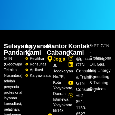
Selayang
Layanan
Kantor
Kontak
©
PT. GTN
Pandang
Kami
Cabang
Kami
-
Professional
GTN
Pelatihan
Jogja
@gtn.consulting
(Geodwipa
Konsultasi
Oil, Gas,
GTN
Jl.
Teknika
Aplikasi
and Energy
Jogokaryan
Consulting
Nusantara)
Karyawisata
No.7E,
Consulting
& Training
adalah
Kota
& Training
GTN
penyedia
Yogyakarta,
Services.
Consulting
profesional
Daerah
+62
layanan
Istimewa
851-
konsultasi,
Yogyakarta
1130-
pelatihan,
55143.
6527
kunjungan