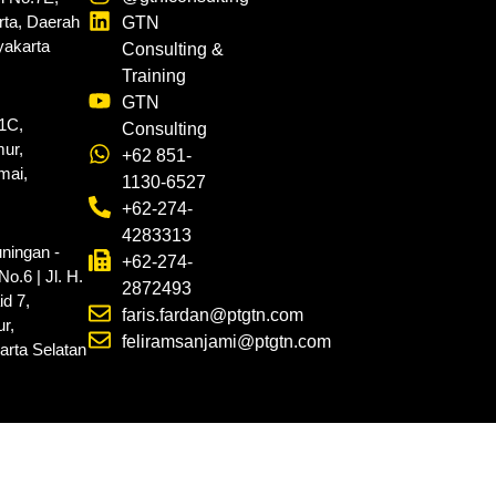
rta, Daerah
GTN
yakarta
Consulting &
Training
GTN
.1C,
Consulting
ur,
+62 851-
mai,
1130-6527
+62-274-
4283313
ningan -
+62-274-
o.6 | Jl. H.
2872493
d 7,
faris.fardan@ptgtn.com
r,
feliramsanjami@ptgtn.com
arta Selatan