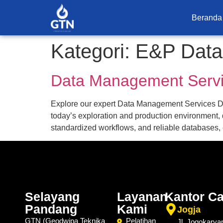
Beranda
Kategori:
E&P Data
Data Management Serv
Explore our expert Data Management Services D
today’s exploration and production environment, da
standardized workflows, and reliable databases,
Selayang
Layanan
Kantor C
Pandang
Kami
Jogja
GTN (Geodwipa Teknika
Pelatihan
Jl. Jogokarya