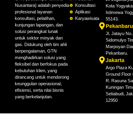
Nusantara) adalah penyedia
Konsultasi
Kota Yogyaka
profesional layanan
Aplikasi
Istimewa Yog
konsultasi, pelatihan,
Karyawisata
55143.
kunjungan lapangan, dan
Pekanbaru
solusi perangkat lunak
Jl. Jatayu No
untuk sektor minyak dan
Sidomulyo Tim
gas. Didukung oleh tim ahli
Marpoyan Da
berpengalaman, GTN
Pekanbaru.
menghadirkan solusi yang
Jakarta
fleksibel dan berfokus pada
Argo Plaza Ku
kebutuhan klien, yang
Ground Floor N
dirancang untuk mendorong
R. Rasuna Sai
keunggulan operasional,
Kuningan Timu
efisiensi, serta nilai bisnis
Setiabudi, Jak
yang berkelanjutan.
12950