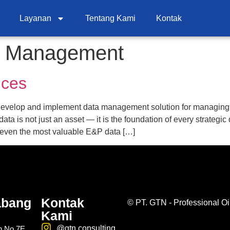
Layanan
Tentang Kami
Kontak
 Management
ices
evelop and implement data management solution for managing a
ta is not just an asset — it is the foundation of every strategi
 even the most valuable E&P data […]
abang
Kontak
©
PT. GTN - Professional Oi
Kami
@gtn.consulting
n No.7E,